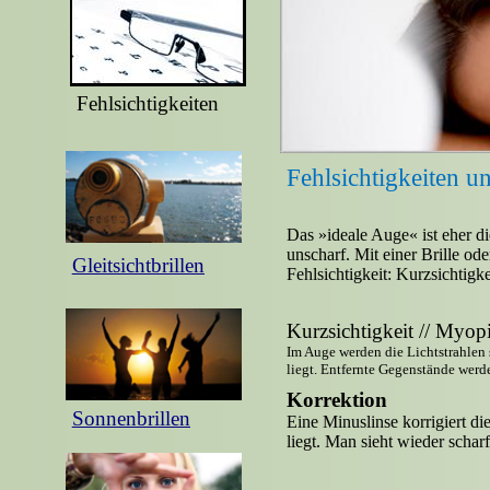
Fehlsichtigkeiten
Fehlsichtigkeiten u
Das »ideale Auge« ist eher d
unscharf. Mit einer Brille od
Gleitsichtbrillen
Fehlsichtigkeit: Kurzsichtigke
Kurzsichtigkeit // Myop
Im Auge werden die Lichtstrahlen s
liegt. Entfernte Gegenstände werd
Korrektion
Sonnenbrillen
Eine Minuslinse korrigiert di
liegt. Man sieht wieder scharf