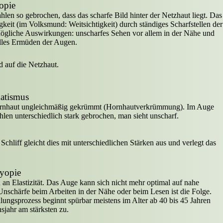
opie
len so gebrochen, dass das scharfe Bild hinter der Netzhaut liegt. Das
keit (im Volksmund: Weitsichtigkeit) durch ständiges Scharfstellen der
ögliche Auswirkungen: unscharfes Sehen vor allem in der Nähe und
lles Ermüden der Augen.
d auf die Netzhaut.
matismus
 Hornhaut ungleichmäßig gekrümmt (Hornhautverkrümmung). Im Auge
hlen unterschiedlich stark gebrochen, man sieht unscharf.
Schliff gleicht dies mit unterschiedlichen Stärken aus und verlegt das
byopie
 an Elastizität. Das Auge kann sich nicht mehr optimal auf nahe
 Unschärfe beim Arbeiten in der Nähe oder beim Lesen ist die Folge.
ungsprozess beginnt spürbar meistens im Alter ab 40 bis 45 Jahren
jahr am stärksten zu.